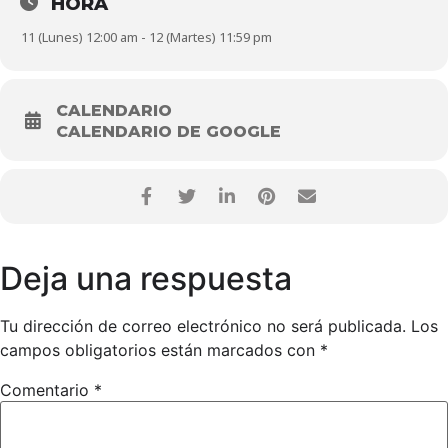
HORA
personas LGBTTQI+ y comunidades indígenas del país.
Junto a
un equipo de colaboradoras queremos contar ocho historias
11 (Lunes) 12:00 am - 12 (Martes) 11:59 pm
en formato escrito y fotográfico, relevar datos y dar a
conocer lo que está pasando en las cinco regiones de
Argentina (Noroeste, Noreste, Centro, Cuyo y Patagonia).
https://chicaspoderosas.org/noticias/chicas-poderosas-
CALENDARIO
argentina-abre-la-convocatoria-para-una-investigacion-
CALENDARIO DE GOOGLE
colaborativa/
Deja una respuesta
Tu dirección de correo electrónico no será publicada.
Los
campos obligatorios están marcados con
*
Comentario
*