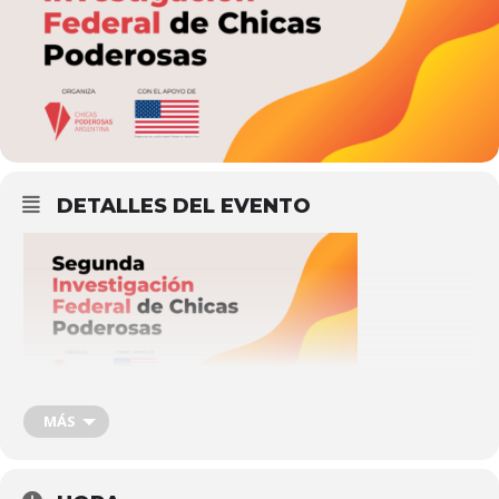
DETALLES DEL EVENTO
Chicas Poderosas Argentina está trabajando en la segunda
MÁS
#InvestigaciónFederal colaborativa (acá podés conocer
Los
derechos no se aislan
) . Esta vez, vamos a contar historias
sobre
el impacto de la crisis climática en la vida de mujeres,