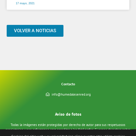
17 mayo, 2021
VOLVER A NOTICIAS
Contacto
info@humedalesenred.org
Aviso de fotos
Todas la imágenes están protegidas por derecho de autor para sus respetuosos
propietarios y nos esforzamos para acreditar a los fotógrafos. Si posee derechos sobre
alguna de las imágenes y no se acreditan, o si no desea que aparezcan en nuestro sitio,